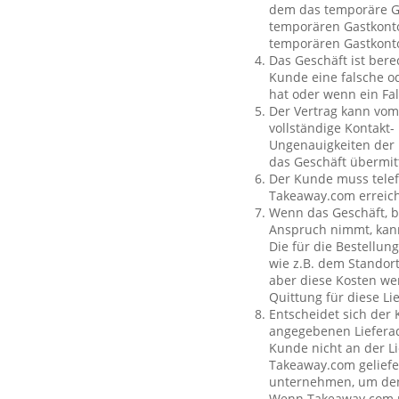
dem das temporäre Ga
temporären Gastkonto
temporären Gastkont
Das Geschäft ist bere
Kunde eine falsche o
hat oder wenn ein Fal
Der Vertrag kann vom
vollständige Kontakt-
Ungenauigkeiten der 
das Geschäft übermit
Der Kunde muss telef
Takeaway.com erreich
Wenn das Geschäft, b
Anspruch nimmt, kan
Die für die Bestellu
wie z.B. dem Standor
aber diese Kosten wer
Quittung für diese L
Entscheidet sich der
angegebenen Lieferad
Kunde nicht an der Li
Takeaway.com geliefe
unternehmen, um den 
Wenn Takeaway.com ni