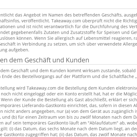
ntlicht das Angebot im Namen des betreffenden Geschäfts, ausg
äftsinfos, veröffentlicht. Takeaway.com überprüft nicht die Richtig
tionen und ist nicht verantwortlich für die Durchführung des Vert
ndet gegebenenfalls Zutaten und Zusatzstoffe für Speisen und Get
uslösen können. Wenn Sie allergisch auf Lebensmittel reagieren, ra
Geschäft in Verbindung zu setzen, um sich über verwendete Allerge
lung aufgeben.
chen dem Geschäft und Kunden
n dem Geschäft und dem Kunden kommt wirksam zustande, sobald 
 Ende des Bestellvorgangs auf der Plattform und die Schaltfläche „
tellung wird Takeaway.com die Bestellung dem Kunden elektronisc
och nicht eingeloggt oder ein Konto erstellt hat, hat er die Möglic
. Wenn der Kunde die Bestellung als Gast abschließt, erklärt er sic
emporäres Lieferando-Gastkonto einrichtet, das, sofern in diesen 
 nicht anders angegeben, nur (a) von dem Gerät aus zugänglich is
, und (b) für einen Zeitraum von bis zu zwölf Monaten nach dem D
en auf sein temporäres Gastkonto läuft am "Ablaufdatum" ab, wobe
gilt: (i) das Datum, das sechs Monate nach dem Datum liegt, an d
 Gastkonto zugegriffen hat; (ii) das Datum, das zwölf Monate nac