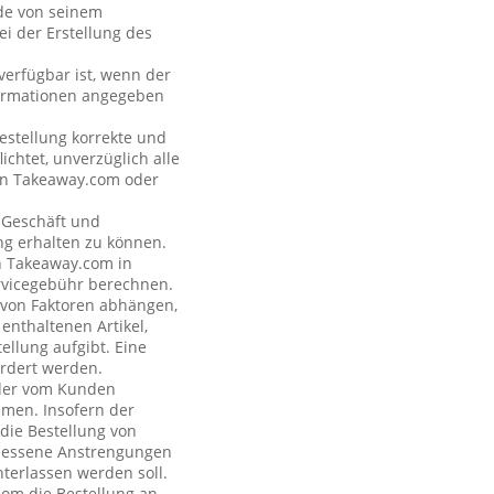
nde von seinem
i der Erstellung des
verfügbar ist, wenn der
formationen angegeben
estellung korrekte und
ichtet, unverzüglich alle
 an Takeaway.com oder
s Geschäft und
ng erhalten zu können.
on Takeaway.com in
rvicegebühr berechnen.
e von Faktoren abhängen,
enthaltenen Artikel,
ellung aufgibt. Eine
rdert werden.
n der vom Kunden
hmen. Insofern der
 die Bestellung von
emessene Anstrengungen
terlassen werden soll.
com die Bestellung an