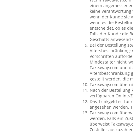
einem angemessenen O
keine Verantwortung f
wenn der Kunde sie vo
wenn es die Bestellun
entscheidet, ob es di
Falls der Kunde die 
Geschäfts anwesend s
Bei der Bestellung so
Altersbeschränkung:
Vorschriften aufforde
Mindestalter nicht, w
Takeaway.com und dem
Altersbeschränkung g
gestellt werden, die 
Takeaway.com übernim
Nach der Bestellung 
verfügbaren Online-Z
Das Trinkgeld ist für
angesehen werden. Ta
Takeaway.com überweis
werden. Falls ein Zus
überweist Takeaway.c
Zusteller auszuzahle