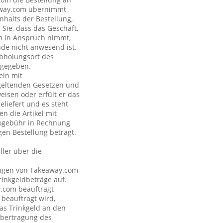
eaway.com übernimmt
nhalts der Bestellung,
Sie, dass das Geschäft,
om in Anspruch nimmt,
nde nicht anwesend ist.
Abholungsort des
ngegeben.
eln mit
geltenden Gesetzen und
eisen oder erfült er das
eliefert und es steht
n die Artikel mit
nogebühr in Rechnung
gen Bestellung beträgt.
ler über die
tungen von Takeaway.com
inkgeldbeträge auf.
y.com beauftragt
 beauftragt wird,
as Trinkgeld an den
Übertragung des