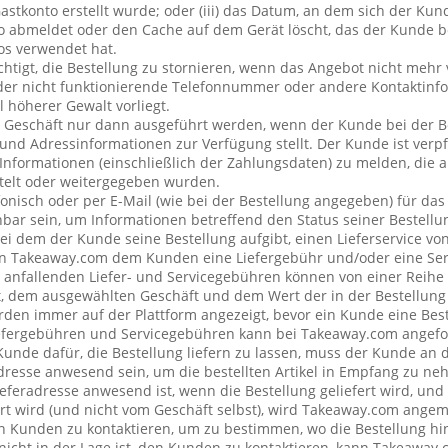
stkonto erstellt wurde; oder (iii) das Datum, an dem sich der Ku
 abmeldet oder den Cache auf dem Gerät löscht, das der Kunde be
os verwendet hat.
chtigt, die Bestellung zu stornieren, wenn das Angebot nicht mehr 
der nicht funktionierende Telefonnummer oder andere Kontaktin
l höherer Gewalt vorliegt.
 Geschäft nur dann ausgeführt werden, wenn der Kunde bei der B
 und Adressinformationen zur Verfügung stellt. Der Kunde ist verpfl
Informationen (einschließlich der Zahlungsdaten) zu melden, die
telt oder weitergegeben wurden.
onisch oder per E-Mail (wie bei der Bestellung angegeben) für da
bar sein, um Informationen betreffend den Status seiner Bestellu
ei dem der Kunde seine Bestellung aufgibt, einen Lieferservice v
n Takeaway.com dem Kunden eine Liefergebühr und/oder eine Se
ng anfallenden Liefer- und Servicegebühren können von einer Reih
t, dem ausgewählten Geschäft und dem Wert der in der Bestellung 
den immer auf der Plattform angezeigt, bevor ein Kunde eine Best
iefergebühren und Servicegebühren kann bei Takeaway.com angefo
 Kunde dafür, die Bestellung liefern zu lassen, muss der Kunde a
resse anwesend sein, um die bestellten Artikel in Empfang zu ne
eferadresse anwesend ist, wenn die Bestellung geliefert wird, und
rt wird (und nicht vom Geschäft selbst), wird Takeaway.com ang
Kunden zu kontaktieren, um zu bestimmen, wo die Bestellung hin
cht in der Lage ist, den Kunden zu kontaktieren, kann Takeaway.