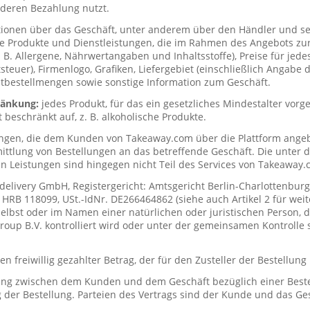
deren Bezahlung nutzt.
tionen über das Geschäft, unter anderem über den Händler und s
ie Produkte und Dienstleistungen, die im Rahmen des Angebots zur
. B. Allergene, Nährwertangaben und Inhaltsstoffe), Preise für jede
teuer), Firmenlogo, Grafiken, Liefergebiet (einschließlich Angabe d
tbestellmengen sowie sonstige Information zum Geschäft.
hränkung:
jedes Produkt, für das ein gesetzliches Mindestalter vorge
t beschränkt auf, z. B. alkoholische Produkte.
ungen, die dem Kunden von Takeaway.com über die Plattform ange
mittlung von Bestellungen an das betreffende Geschäft. Die unter
n Leistungen sind hingegen nicht Teil des Services von Takeaway.
delivery GmbH, Registergericht: Amtsgericht Berlin-Charlottenburg
RB 118099, USt.-IdNr. DE266464862 (siehe auch Artikel 2 für weit
elbst oder im Namen einer natürlichen oder juristischen Person, di
up B.V. kontrolliert wird oder unter der gemeinsamen Kontrolle s
n freiwillig gezahlter Betrag, der für den Zusteller der Bestellung
ung zwischen dem Kunden und dem Geschäft bezüglich einer Beste
 der Bestellung. Parteien des Vertrags sind der Kunde und das Ges