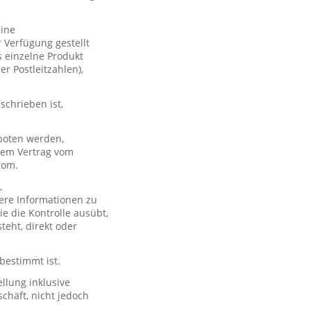
eine
 Verfügung gestellt
s einzelne Produkt
er Postleitzahlen),
schrieben ist,
boten werden,
 dem Vertrag vom
com.
,
ere Informationen zu
e die Kontrolle ausübt,
teht, direkt oder
 bestimmt ist.
llung inklusive
chäft, nicht jedoch