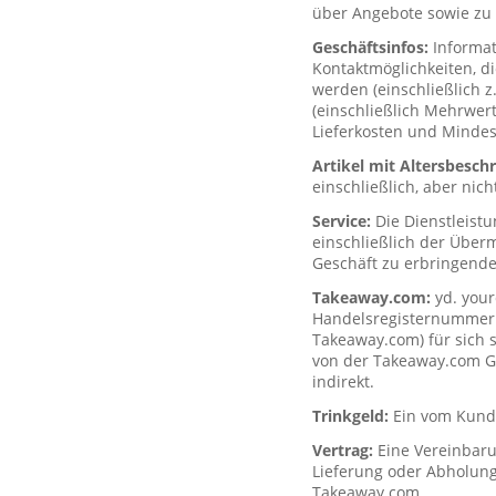
über Angebote sowie zu 
Geschäftsinfos:
Informa
Kontaktmöglichkeiten, d
werden (einschließlich z
(einschließlich Mehrwerts
Lieferkosten und Mindes
Artikel mit Altersbesc
einschließlich, aber nich
Service:
Die Dienstleist
einschließlich der Über
Geschäft zu erbringende
Takeaway.com:
yd. your
Handelsregisternummer H
Takeaway.com) für sich s
von der Takeaway.com Gro
indirekt.
Trinkgeld:
Ein vom Kunde
Vertrag:
Eine Vereinbar
Lieferung oder Abholung
Takeaway.com.