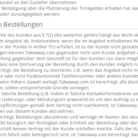
aurant an den Zusteller übernehmen.
estätigung über die Platzierung des Trinkgeldes erhalten hat, ka
 oder zurückgegeben werden.
n Bestellungen
te des Kunden aus § 7(2) (die weiterhin gelten) hängt das Recht 
em Angebot ab. Insbesondere, wenn die im Angebot enthaltenen Wa
 der Punkte in Artikel 7(1) erfüllen, ist es der Kunde nicht gestatt
ngen können Takeaway.com gegenüber nicht vom Kunde aufgelöst 
ellung gegenüber dem Geschäft ist für den Kunden nur dann mögl
dass eine Stornierung der Bestellung durch den Kunden möglich is
chtigt, die Bestellung zu stornieren, z.B. wenn das Angebot nicht 
he oder nicht funktionierende Telefonnummer oder andere Kontak
nn höhere Gewalt vorliegt.Takeaway.com ist berechtigt, alle (kün
, sollten entsprechende Gründe vorliegen.
alsche Bestellung (z.B. indem er falsche Kontaktinformationen an
 Lieferungs- oder Abholungsort anwesend ist, um den Auftrag zu e
erpflichtungen gemäß dem Vertrag nicht nachkommt, ist Takeaway.
ngen von diesem Kunden abzulehnen.
echtigt, Bestellungen abzulehnen und Verträge im Namen des Ges
l bezüglich der Richtigkeit oder Echtheit der Bestellung oder de
eschäft keinen Vertrag mit der Kunde schließen möchte. Falls der 
lich falsch oder betrügerisch sind, ist Takeaway.com berechtigt, bei