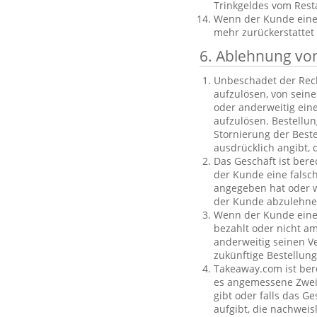
Trinkgeldes vom Rest
Wenn der Kunde eine B
mehr zurückerstattet
6. Ablehnung vo
Unbeschadet der Rech
aufzulösen, von sein
oder anderweitig einen
aufzulösen. Bestellu
Stornierung der Best
ausdrücklich angibt, 
Das Geschäft ist bere
der Kunde eine falsc
angegeben hat oder we
der Kunde abzulehnen
Wenn der Kunde eine f
bezahlt oder nicht am
anderweitig seinen V
zukünftige Bestellu
Takeaway.com ist ber
es angemessene Zweife
gibt oder falls das G
aufgibt, die nachweis