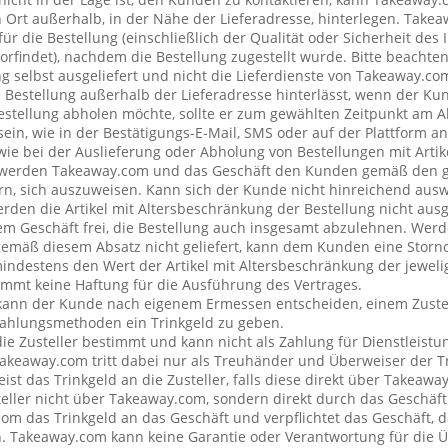
rt außerhalb, in der Nähe der Lieferadresse, hinterlegen. Tak
ür die Bestellung (einschließlich der Qualität oder Sicherheit des I
rfindet), nachdem die Bestellung zugestellt wurde. Bitte beachten 
g selbst ausgeliefert und nicht die Lieferdienste von Takeaway.c
e Bestellung außerhalb der Lieferadresse hinterlässt, wenn der Ku
Bestellung abholen möchte, sollte er zum gewählten Zeitpunkt am 
ein, wie in der Bestätigungs-E-Mail, SMS oder auf der Plattform a
wie bei der Auslieferung oder Abholung von Bestellungen mit Artik
 werden Takeaway.com und das Geschäft den Kunden gemäß den 
rn, sich auszuweisen. Kann sich der Kunde nicht hinreichend ausw
erden die Artikel mit Altersbeschränkung der Bestellung nicht ausg
 Geschäft frei, die Bestellung auch insgesamt abzulehnen. Werde
emäß diesem Absatz nicht geliefert, kann dem Kunden eine Stor
mindestens den Wert der Artikel mit Altersbeschränkung der jeweli
mt keine Haftung für die Ausführung des Vertrages.
kann der Kunde nach eigenem Ermessen entscheiden, einem Zustel
ahlungsmethoden ein Trinkgeld zu geben.
 die Zusteller bestimmt und kann nicht als Zahlung für Dienstleis
keaway.com tritt dabei nur als Treuhänder und Überweiser der Tr
t das Trinkgeld an die Zusteller, falls diese direkt über Takeawa
teller nicht über Takeaway.com, sondern direkt durch das Geschäft
om das Trinkgeld an das Geschäft und verpflichtet das Geschäft, d
n. Takeaway.com kann keine Garantie oder Verantwortung für die 